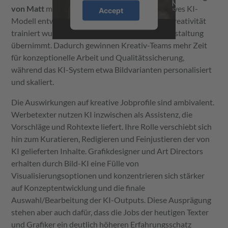
von Matt
mit
JvM Stables
ein eigenes generatives KI-
Accept
Modell entwickelt, das mit 30 Jahren Agenturkreativität
trainiert wurde und Routineaufgaben in der Gestaltung
übernimmt. Dadurch gewinnen Kreativ-Teams mehr Zeit
für konzeptionelle Arbeit und Qualitätssicherung,
während das KI-System etwa Bildvarianten personalisiert
und skaliert.
Die Auswirkungen auf kreative Jobprofile sind ambivalent.
Werbetexter nutzen KI inzwischen als Assistenz, die
Vorschläge und Rohtexte liefert. Ihre Rolle verschiebt sich
hin zum Kuratieren, Redigieren und Feinjustieren der von
KI gelieferten Inhalte. Grafikdesigner und Art Directors
erhalten durch Bild-KI eine Fülle von
Visualisierungsoptionen und konzentrieren sich stärker
auf Konzeptentwicklung und die finale
Auswahl/Bearbeitung der KI-Outputs. Diese Ausprägung
stehen aber auch dafür, dass die Jobs der heutigen Texter
und Grafiker ein deutlich höheren Erfahrungsschatz