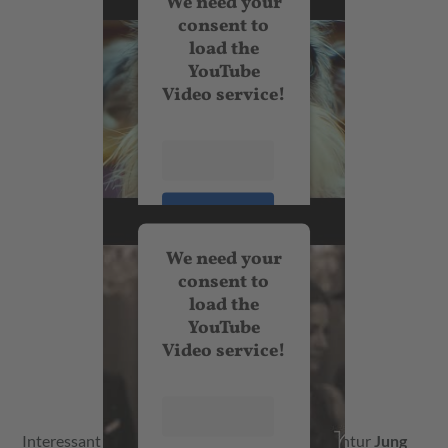
We need your
consent to
load the
YouTube
Video service!
More
Information
Accept
We need your
consent to
load the
YouTube
Video service!
More
Information
Interessant ist auch, dass die renommierte Agentur
Jung