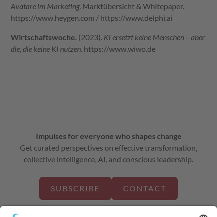
Avatare im Marketing
. Marktübersicht & Whitepaper.
https://www.heygen.com
/
https://www.delphi.ai
Wirtschaftswoche.
(2023).
KI ersetzt keine Menschen – aber
die, die keine KI nutzen
.
https://www.wiwo.de
Impulses for everyone who shapes change
Get curated perspectives on effective transformation,
collective intelligence, AI, and conscious leadership.
SUBSCRIBE
CONTACT