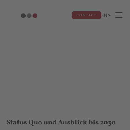
EN
CONTACT
Auswirkungen von
KI auf die
Werbebranche
Ricardo dos Santos Miquelino
April 10, 2025
Status Quo und Ausblick bis 2030